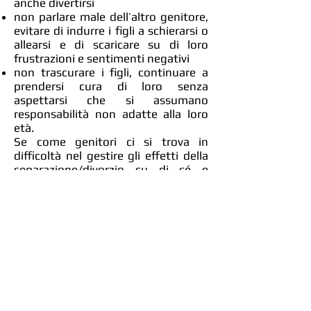
anche divertirsi
non parlare male dell’altro genitore,
evitare di indurre i figli a schierarsi o
allearsi e di scaricare su di loro
frustrazioni e sentimenti negativi
non trascurare i figli, continuare a
prendersi cura di loro senza
aspettarsi che si assumano
responsabilità non adatte alla loro
età.
Se come genitori ci si trova in
difficoltà nel gestire gli effetti della
separazione/divorzio su di sé e
soprattutto sui figli, è doveroso
chiedere un aiuto professionale,
soprattutto se la separazione è
carica di conflittualità. Un genitore
può decidere di intraprendere un
percorso individuale o meglio ancora
un percorso di sostegno alla
genitorialità (individuale o per la
coppia genitoriale) innanzitutto per
metabolizzare i vissuti emotivi legati